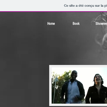
Ce site a été conçu sur la p
Home
Book
Showree