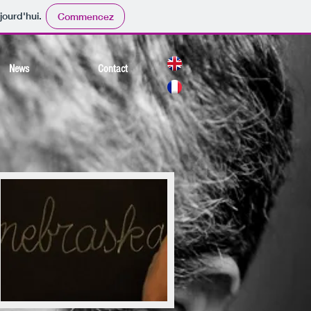
jourd'hui.
Commencez
News
Contact