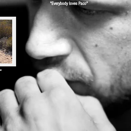
"Everybody loves Paco"
"